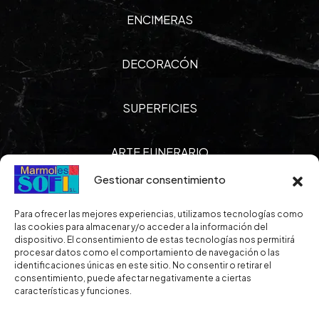
ENCIMERAS
DECORACÓN
SUPERFICIES
ARTE FUNERARIO
Gestionar consentimiento
Horario
Para ofrecer las mejores experiencias, utilizamos tecnologías como
las cookies para almacenar y/o acceder a la información del
dispositivo. El consentimiento de estas tecnologías nos permitirá
procesar datos como el comportamiento de navegación o las
De lunes a viernes de 7.30 a 15. 30 h.
identificaciones únicas en este sitio. No consentir o retirar el
consentimiento, puede afectar negativamente a ciertas
características y funciones.
Nuestras Políticas