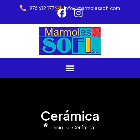
976 612 177
info@marmolessofi.com
Cerámica
Inicio
»
Cerámica