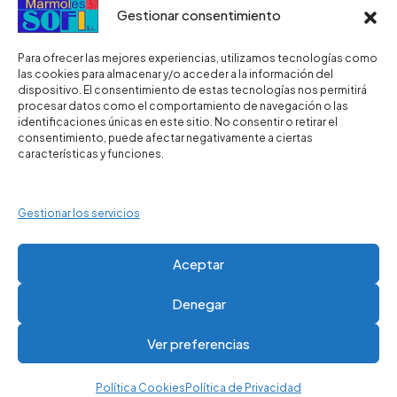
Gestionar consentimiento
Horario
Para ofrecer las mejores experiencias, utilizamos tecnologías como
las cookies para almacenar y/o acceder a la información del
dispositivo. El consentimiento de estas tecnologías nos permitirá
procesar datos como el comportamiento de navegación o las
De lunes a viernes de 7.30 a 15. 30 h.
identificaciones únicas en este sitio. No consentir o retirar el
consentimiento, puede afectar negativamente a ciertas
características y funciones.
Nuestras Políticas
Gestionar los servicios
Política de Privacidad
Aceptar
Política de Cookies
Denegar
Ver preferencias
© 2025 Marmoles Sofí S.L. | Diseñado por Estudio Digital
MCClic
Política Cookies
Política de Privacidad