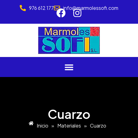
976 612 177
info@marmolessofi.com
Cuarzo
Inicio
»
Materiales
»
Cuarzo